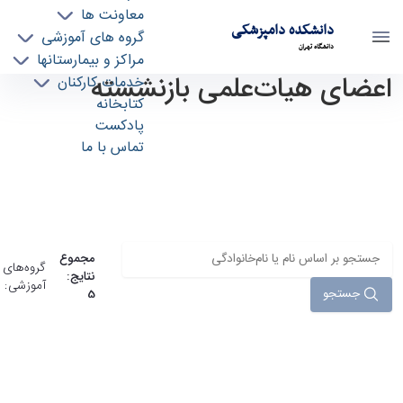
معاونت ها
دانشکده دامپزشکی
گروه های آموزشی
دانشگاه تهران
مراکز و بیمارستانها
اعضای هیات‌علمی بازنشسته
اعضای هیئت علمی بازنشسته - دانشکده
خدمات کارکنان
کتابخانه
دامپزشکی vetmed
پادکست
مجموع
تماس با ما
گروه‌های
نتایج:
آموزشی:
جستجو
5
استاد
جلال بختیاری
جراحی و تصویربرداری تشخیصی