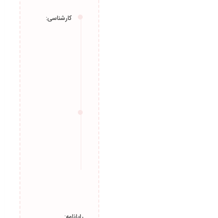
تحصیلات
فعالیت‌های
اجرایی
کارشناسی:
University
مقالات
Yamagochi،
دامپزشکی،
پایان نامه‌ها
1368 ← 1373
دانشگاه
تهران،
دامپزشکی،
1386 ← 1364